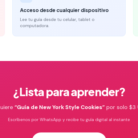
Acceso desde cualquier dispositivo
Lee tu guía desde tu celular, tablet o
computadora.
¿Lista para aprender?
uiere
“
Guía de New York Style Cookies
”
por solo $3
Escríbenos por WhatsApp y recibe tu guía digital al instante