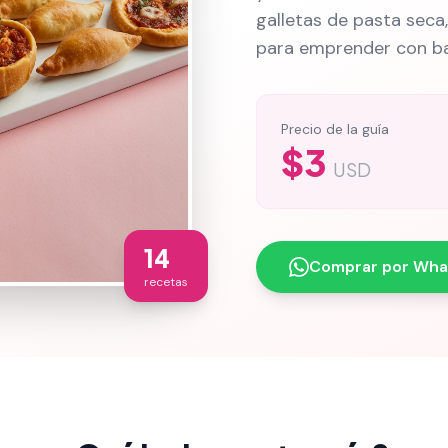
galletas de pasta seca, 
para emprender con baj
Precio de la guía
$3
USD
14
Comprar por Wh
recetas