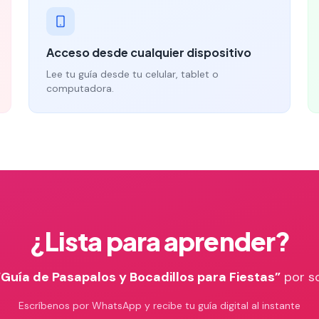
Acceso desde cualquier dispositivo
Lee tu guía desde tu celular, tablet o
computadora.
¿Lista para aprender?
“
Guía de Pasapalos y Bocadillos para Fiestas
”
por s
Escríbenos por WhatsApp y recibe tu guía digital al instante